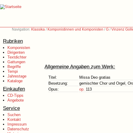
Navigation:
Klassika
/
Komponistinnen und Komponisten
/
G
/
Vinzenz Goll
Rubriken
Komponisten
Dirigenten
Textdichter
Gattungen
Allgemeine Angaben zum Werk:
Begriffe
Tempi
Jahrestage
Titel:
Missa Deo gratias
Kataloge
Besetzung:
gemischter Chor und Orgel, Orch
Einkaufen
Opus:
op.
113
CD-Tipps
Angebote
Service
Suchen
Kontakt
Impressum
Datenschutz