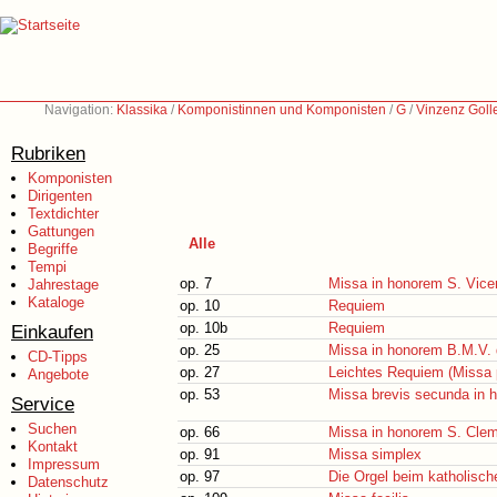
Navigation:
Klassika
/
Komponistinnen und Komponisten
/
G
/
Vinzenz Goll
Rubriken
Komponisten
Dirigenten
Textdichter
Gattungen
Alle
Begriffe
Tempi
op. 7
Missa in honorem S. Vicent
Jahrestage
Kataloge
op. 10
Requiem
op. 10b
Requiem
Einkaufen
op. 25
Missa in honorem B.M.V. 
CD-Tipps
op. 27
Leichtes Requiem (Missa p
Angebote
op. 53
Missa brevis secunda in h
Service
Suchen
op. 66
Missa in honorem S. Cleme
Kontakt
op. 91
Missa simplex
Impressum
op. 97
Die Orgel beim katholisch
Datenschutz