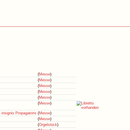
(
Messe
)
(
Messe
)
(
Messe
)
(
Messe
)
(
Messe
)
(
Messe
)
insignis Propagatoris
(
Messe
)
(
Messe
)
(
Orgelstück
)