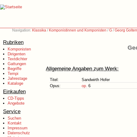
Navigation:
Klassika
/
Komponistinnen und Komponisten
/
G
/
Georg Golte
Rubriken
Geo
Komponisten
Dirigenten
Textdichter
Gattungen
Allgemeine Angaben zum Werk:
Begriffe
Tempi
Jahrestage
Titel:
Sandwirth Hofer
Kataloge
Opus:
op.
6
Einkaufen
CD-Tipps
Angebote
Service
Suchen
Kontakt
Impressum
Datenschutz