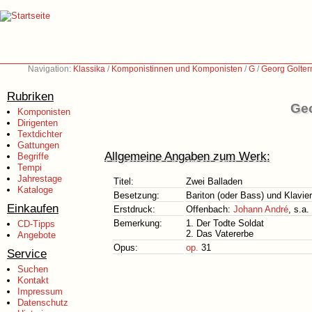
Navigation:
Klassika
/
Komponistinnen und Komponisten
/
G
/
Georg Golte
Rubriken
Geo
Komponisten
Dirigenten
Textdichter
Gattungen
Allgemeine Angaben zum Werk:
Begriffe
Tempi
Jahrestage
Titel:
Zwei Balladen
Kataloge
Besetzung:
Bariton (oder Bass) und Klavier
Einkaufen
Erstdruck:
Offenbach:
Johann André
, s.a.
Bemerkung:
1. Der Todte Soldat
CD-Tipps
2. Das Vatererbe
Angebote
Opus:
op.
31
Service
Suchen
Kontakt
Impressum
Datenschutz