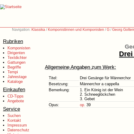
Navigation:
Klassika
/
Komponistinnen und Komponisten
/
G
/
Georg Golte
Rubriken
Geo
Komponisten
Drei
Dirigenten
Textdichter
Gattungen
Allgemeine Angaben zum Werk:
Begriffe
Tempi
Jahrestage
Titel:
Drei Gesänge für Männerchor
Kataloge
Besetzung:
Männerchor a cappella
Einkaufen
Bemerkung:
1. Ein König ist der Wein
2. Schneeglöckchen
CD-Tipps
3. Gebet
Angebote
Opus:
op.
39
Service
Suchen
Kontakt
Impressum
Datenschutz