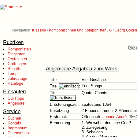
Navigation:
Klassika
/
Komponistinnen und Komponisten
/
G
/
Georg Golte
Rubriken
Geo
Komponisten
Dirigenten
Textdichter
Gattungen
Allgemeine Angaben zum Werk:
Begriffe
Tempi
Jahrestage
Titel:
Vier Gesänge
Kataloge
Four Songs
Titel
:
Einkaufen
Titel
Quatre Chants
:
CD-Tipps
Angebote
Entstehungszeit:
spätestens 1864
Service
Besetzung:
2 Frauenstimmen, 2 Männersti
Erstdruck:
Offenbach:
Johann André
, 186
Suchen
Bemerkung:
1. Wo wohnt der liebe Gott?
Kontakt
2. Zwiegesang
Impressum
3. Scheiden
Datenschutz
4. An den Maienwind