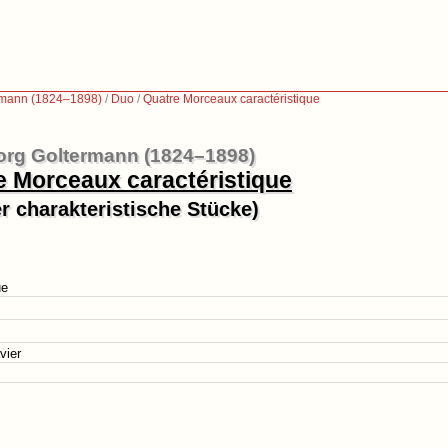
rmann (1824–1898)
/
Duo
/
Quatre Morceaux caractéristique
rg Goltermann (1824–1898)
e Morceaux caractéristique
er charakteristische Stücke)
ue
vier