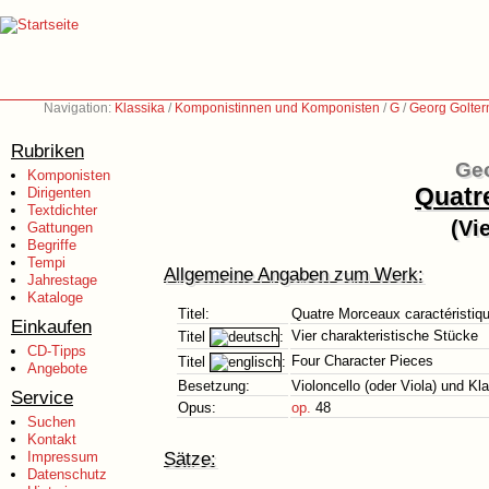
Navigation:
Klassika
/
Komponistinnen und Komponisten
/
G
/
Georg Golte
Rubriken
Geo
Komponisten
Quatr
Dirigenten
Textdichter
(Vi
Gattungen
Begriffe
Tempi
Allgemeine Angaben zum Werk:
Jahrestage
Kataloge
Titel:
Quatre Morceaux caractéristiq
Einkaufen
Vier charakteristische Stücke
Titel
:
CD-Tipps
Four Character Pieces
Titel
:
Angebote
Besetzung:
Violoncello (oder Viola) und Kla
Service
Opus:
op.
48
Suchen
Kontakt
Sätze:
Impressum
Datenschutz