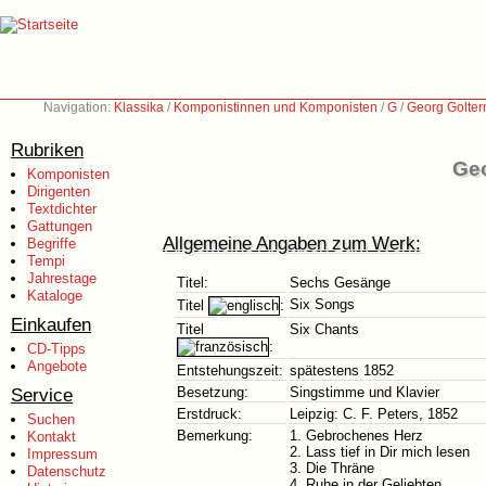
Navigation:
Klassika
/
Komponistinnen und Komponisten
/
G
/
Georg Golte
Rubriken
Geo
Komponisten
Dirigenten
Textdichter
Gattungen
Allgemeine Angaben zum Werk:
Begriffe
Tempi
Jahrestage
Titel:
Sechs Gesänge
Kataloge
Six Songs
Titel
:
Einkaufen
Titel
Six Chants
:
CD-Tipps
Angebote
Entstehungszeit:
spätestens 1852
Service
Besetzung:
Singstimme und Klavier
Erstdruck:
Leipzig: C. F. Peters, 1852
Suchen
Bemerkung:
1. Gebrochenes Herz
Kontakt
2. Lass tief in Dir mich lesen
Impressum
3. Die Thräne
Datenschutz
4. Ruhe in der Geliebten