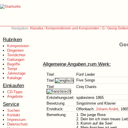
Navigation:
Klassika
/
Komponistinnen und Komponisten
/
G
/
Georg Golte
Rubriken
Geo
Komponisten
Dirigenten
Textdichter
Gattungen
Allgemeine Angaben zum Werk:
Begriffe
Tempi
Jahrestage
Titel:
Fünf Lieder
Kataloge
Five Songs
Titel
:
Einkaufen
Titel
Cinq Chants
:
CD-Tipps
Angebote
Entstehungszeit:
spätestens 1865
Service
Besetzung:
Singstimme und Klavier
Erstdruck:
Offenbach:
Johann André
, 186
Suchen
Bemerkung:
1. Die junge Rose
Kontakt
2. Dein bin ich mein treues Lie
Impressum
3. Komm auf die See!
Datenschutz
4. Mein Annchen ist weit