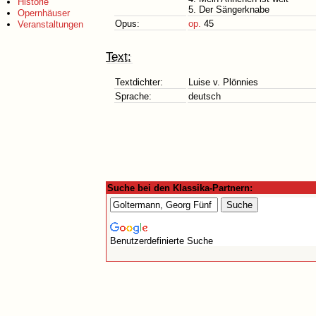
Historie
5. Der Sängerknabe
Opernhäuser
Opus:
op.
45
Veranstaltungen
Text:
Textdichter:
Luise v. Plönnies
Sprache:
deutsch
Suche bei den Klassika-Partnern:
Benutzerdefinierte Suche