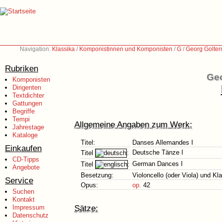
Navigation:
Klassika
/
Komponistinnen und Komponisten
/
G
/
Georg Golte
Rubriken
Geo
Komponisten
Dirigenten
Textdichter
Gattungen
Begriffe
Tempi
Allgemeine Angaben zum Werk:
Jahrestage
Kataloge
Titel:
Danses Allemandes I
Einkaufen
Deutsche Tänze I
Titel
:
CD-Tipps
German Dances I
Titel
:
Angebote
Besetzung:
Violoncello (oder Viola) und Kla
Service
Opus:
op.
42
Suchen
Kontakt
Sätze:
Impressum
Datenschutz