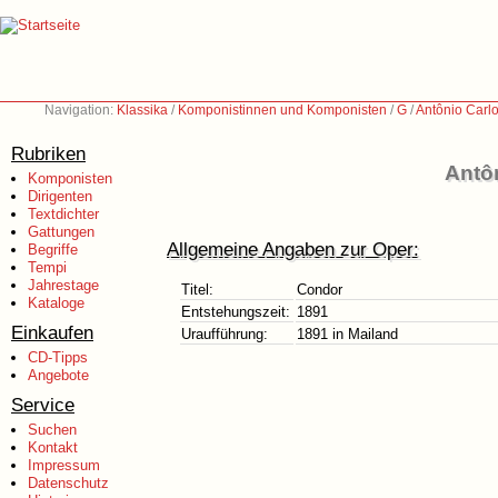
Navigation:
Klassika
/
Komponistinnen und Komponisten
/
G
/
Antônio Carl
Rubriken
Antô
Komponisten
Dirigenten
Textdichter
Gattungen
Allgemeine Angaben zur Oper:
Begriffe
Tempi
Jahrestage
Titel:
Condor
Kataloge
Entstehungszeit:
1891
Einkaufen
Uraufführung:
1891 in Mailand
CD-Tipps
Angebote
Service
Suchen
Kontakt
Impressum
Datenschutz