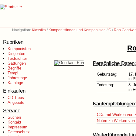
Navigation:
Klassika
/
Komponistinnen und Komponisten
/
G
/
Ron Goodwin
Rubriken
Ro
Komponisten
Dirigenten
Textdichter
Persönliche Daten:
Gattungen
Begriffe
Tempi
Geburtstag:
17. 
Jahrestage
in P
Kataloge
Todestag:
8. J
in R
Einkaufen
CD-Tipps
Angebote
Kaufempfehlungen
Service
CDs mit Werken von 
Suchen
Noten zu Werken von 
Kontakt
Impressum
Datenschutz
Weiterführende Lin