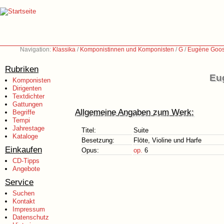
Navigation:
Klassika
/
Komponistinnen und Komponisten
/
G
/
Eugène Goos
Rubriken
Eu
Komponisten
Dirigenten
Textdichter
Gattungen
Allgemeine Angaben zum Werk:
Begriffe
Tempi
Jahrestage
Titel:
Suite
Kataloge
Besetzung:
Flöte, Violine und Harfe
Einkaufen
Opus:
op.
6
CD-Tipps
Angebote
Service
Suchen
Kontakt
Impressum
Datenschutz