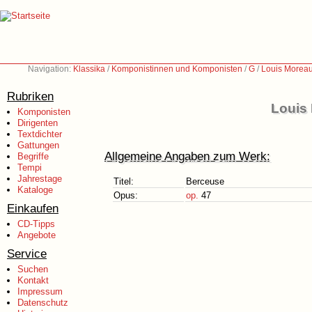
Navigation:
Klassika
/
Komponistinnen und Komponisten
/
G
/
Louis Moreau
Rubriken
Louis 
Komponisten
Dirigenten
Textdichter
Gattungen
Allgemeine Angaben zum Werk:
Begriffe
Tempi
Jahrestage
Titel:
Berceuse
Kataloge
Opus:
op.
47
Einkaufen
CD-Tipps
Angebote
Service
Suchen
Kontakt
Impressum
Datenschutz