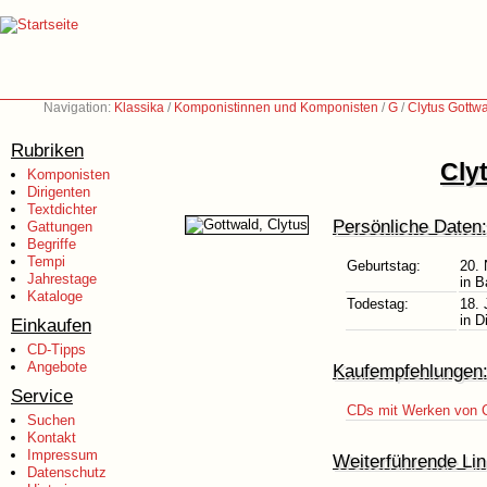
Navigation:
Klassika
/
Komponistinnen und Komponisten
/
G
/
Clytus Gottw
Rubriken
Cly
Komponisten
Dirigenten
Textdichter
Persönliche Daten:
Gattungen
Begriffe
Tempi
Geburtstag:
20.
Jahrestage
in B
Kataloge
Todestag:
18. 
in D
Einkaufen
CD-Tipps
Angebote
Kaufempfehlungen
Service
CDs mit Werken von C
Suchen
Kontakt
Impressum
Weiterführende Lin
Datenschutz