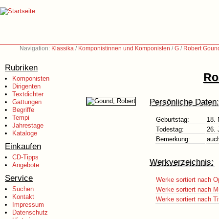
Navigation:
Klassika
/
Komponistinnen und Komponisten
/
G
/
Robert Goun
Rubriken
Ro
Komponisten
Dirigenten
Textdichter
Persönliche Daten:
Gattungen
Begriffe
Tempi
Geburtstag:
18.
Jahrestage
Todestag:
26. 
Kataloge
Bemerkung:
auc
Einkaufen
CD-Tipps
Werkverzeichnis:
Angebote
Service
Werke sortiert nach O
Suchen
Werke sortiert nach M
Kontakt
Werke sortiert nach Ti
Impressum
Datenschutz