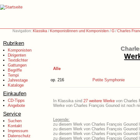
Navigation:
Klassika
/
Komponistinnen und Komponisten
/
G
/
Charles Fran
Rubriken
Charle
Komponisten
Werk
Dirigenten
Textdichter
Gattungen
Alle
Begriffe
Tempi
op. 216
Petite Symphonie
Jahrestage
Kataloge
Einkaufen
CD-Tipps
In Klassika sind
27 weitere Werke
von Charles Fr
Angebote
Werke von Charles François Gounod ist noch nic
Service
Legende:
Suchen
zu diesem Werk von Charles François Gounod li
Kontakt
zu diesem Werk von Charles François Gounod lie
Impressum
zu diesem Werk von Charles François Gounod l
Datenschutz
zu diesem Werk von Charles François Gounod l