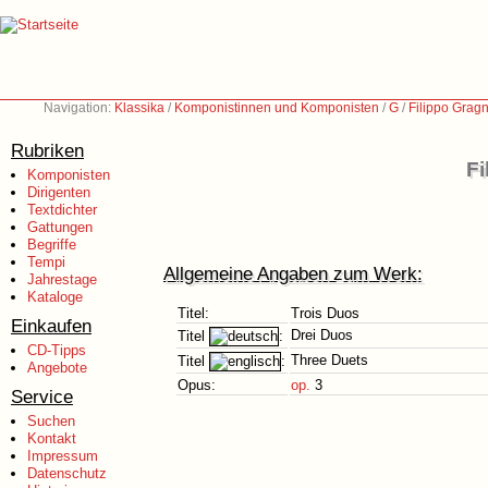
Navigation:
Klassika
/
Komponistinnen und Komponisten
/
G
/
Filippo Grag
Rubriken
Fi
Komponisten
Dirigenten
Textdichter
Gattungen
Begriffe
Tempi
Allgemeine Angaben zum Werk:
Jahrestage
Kataloge
Titel:
Trois Duos
Einkaufen
Drei Duos
Titel
:
CD-Tipps
Three Duets
Titel
:
Angebote
Opus:
op.
3
Service
Suchen
Kontakt
Impressum
Datenschutz