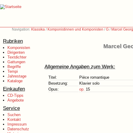
Navigation:
Klassika
/
Komponistinnen und Komponisten
/
G
/
Marcel Georg
Rubriken
Marcel Geo
Komponisten
Dirigenten
Textdichter
Gattungen
Allgemeine Angaben zum Werk:
Begriffe
Tempi
Jahrestage
Titel:
Pièce romantique
Kataloge
Besetzung:
Klavier solo
Einkaufen
Opus:
op.
15
CD-Tipps
Angebote
Service
Suchen
Kontakt
Impressum
Datenschutz