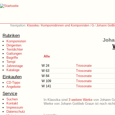
Navigation:
Klassika
/
Komponistinnen und Komponisten
/
G
/
Johann Gottl
Rubriken
Joha
Komponisten
Dirigenten
Textdichter
Gattungen
Alle
Begriffe
Tempi
W 24
Triosonate
Jahrestage
Kataloge
W 63
Triosonate
W 84
Triosonate
Einkaufen
W 109
Triosonate
CD-Tipps
W 141
Triosonate
Angebote
Service
Suchen
In Klassika sind
3 weitere Werke
von Johann Gott
Kontakt
Werke von Johann Gottlieb Graun ist noch nicht
Impressum
Datenschutz