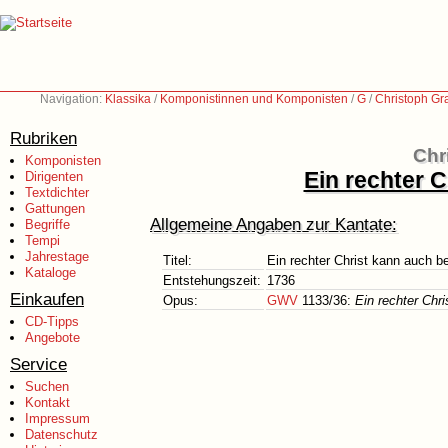
Navigation:
Klassika
/
Komponistinnen und Komponisten
/
G
/
Christoph Gr
Rubriken
Chr
Komponisten
Ein rechter 
Dirigenten
Textdichter
Gattungen
Allgemeine Angaben zur Kantate:
Begriffe
Tempi
Jahrestage
Titel:
Ein rechter Christ kann auch b
Kataloge
Entstehungszeit:
1736
Einkaufen
Opus:
GWV
1133/36:
Ein rechter Chr
CD-Tipps
Angebote
Service
Suchen
Kontakt
Impressum
Datenschutz