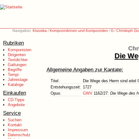
Navigation:
Klassika
/
Komponistinnen und Komponisten
/
G
/
Christoph Gr
Rubriken
Chr
Komponisten
Die Weg
Dirigenten
Textdichter
Gattungen
Allgemeine Angaben zur Kantate:
Begriffe
Tempi
Jahrestage
Titel:
Die Wege des Herrn sind eitel 
Kataloge
Entstehungszeit:
1727
Einkaufen
Opus:
GWV
1162/27:
Die Wege des He
CD-Tipps
Angebote
Service
Suchen
Kontakt
Impressum
Datenschutz