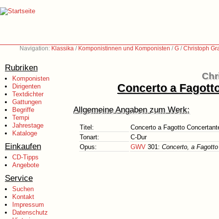
Navigation:
Klassika
/
Komponistinnen und Komponisten
/
G
/
Christoph Gr
Rubriken
Chr
Komponisten
Concerto a Fagotto
Dirigenten
Textdichter
Gattungen
Allgemeine Angaben zum Werk:
Begriffe
Tempi
Jahrestage
Titel:
Concerto a Fagotto Concertante
Kataloge
Tonart:
C-Dur
Einkaufen
Opus:
GWV
301:
Concerto, a Fagotto 
CD-Tipps
Angebote
Service
Suchen
Kontakt
Impressum
Datenschutz