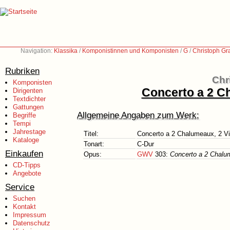
Navigation:
Klassika
/
Komponistinnen und Komponisten
/
G
/
Christoph Gr
Rubriken
Chr
Komponisten
Concerto a 2 Ch
Dirigenten
Textdichter
Gattungen
Allgemeine Angaben zum Werk:
Begriffe
Tempi
Jahrestage
Titel:
Concerto a 2 Chalumeaux, 2 Vio
Kataloge
Tonart:
C-Dur
Einkaufen
Opus:
GWV
303:
Concerto a 2 Chalum
CD-Tipps
Angebote
Service
Suchen
Kontakt
Impressum
Datenschutz