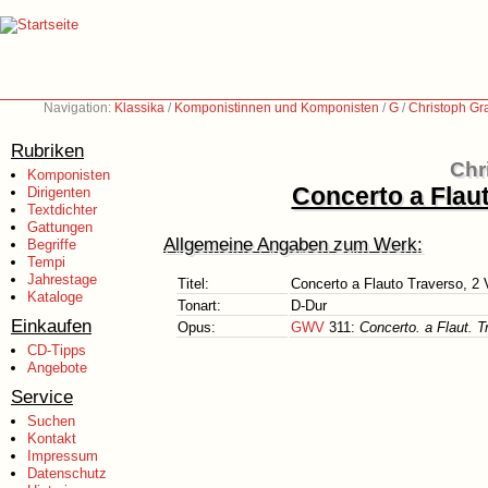
Navigation:
Klassika
/
Komponistinnen und Komponisten
/
G
/
Christoph Gr
Rubriken
Chr
Komponisten
Concerto a Flaut
Dirigenten
Textdichter
Gattungen
Allgemeine Angaben zum Werk:
Begriffe
Tempi
Jahrestage
Titel:
Concerto a Flauto Traverso, 2 V
Kataloge
Tonart:
D-Dur
Einkaufen
Opus:
GWV
311:
Concerto. a Flaut. T
CD-Tipps
Angebote
Service
Suchen
Kontakt
Impressum
Datenschutz