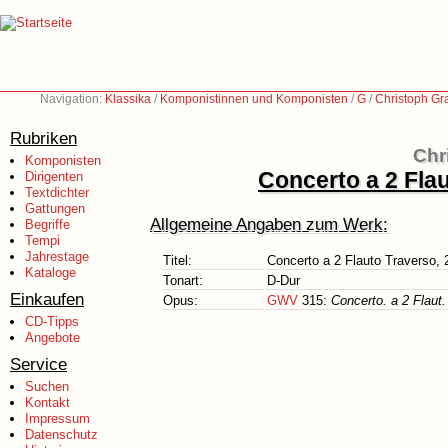
Navigation:
Klassika
/
Komponistinnen und Komponisten
/
G
/
Christoph Gr
Rubriken
Chr
Komponisten
Concerto a 2 Flau
Dirigenten
Textdichter
Gattungen
Allgemeine Angaben zum Werk:
Begriffe
Tempi
Jahrestage
Titel:
Concerto a 2 Flauto Traverso, 2
Kataloge
Tonart:
D-Dur
Einkaufen
Opus:
GWV
315:
Concerto. a 2 Flaut.
CD-Tipps
Angebote
Service
Suchen
Kontakt
Impressum
Datenschutz