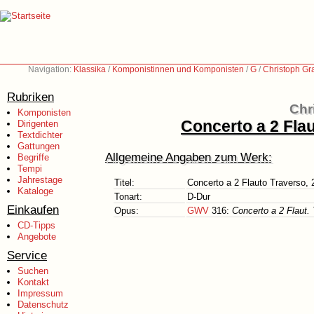
Navigation:
Klassika
/
Komponistinnen und Komponisten
/
G
/
Christoph Gr
Rubriken
Chr
Komponisten
Concerto a 2 Flau
Dirigenten
Textdichter
Gattungen
Allgemeine Angaben zum Werk:
Begriffe
Tempi
Jahrestage
Titel:
Concerto a 2 Flauto Traverso, 2
Kataloge
Tonart:
D-Dur
Einkaufen
Opus:
GWV
316:
Concerto a 2 Flaut. 
CD-Tipps
Angebote
Service
Suchen
Kontakt
Impressum
Datenschutz