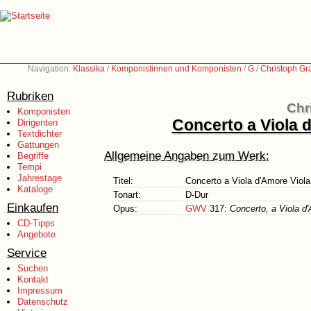
Navigation:
Klassika
/
Komponistinnen und Komponisten
/
G
/
Christoph Gr
Rubriken
Chr
Komponisten
Concerto a Viola d
Dirigenten
Textdichter
Gattungen
Allgemeine Angaben zum Werk:
Begriffe
Tempi
Jahrestage
Titel:
Concerto a Viola d'Amore Viola,
Kataloge
Tonart:
D-Dur
Einkaufen
Opus:
GWV
317:
Concerto, a Viola d'
CD-Tipps
Angebote
Service
Suchen
Kontakt
Impressum
Datenschutz