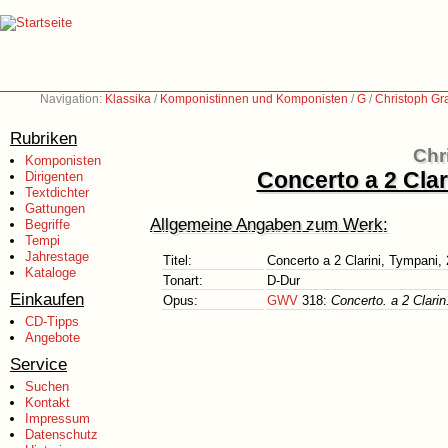
Navigation:
Klassika
/
Komponistinnen und Komponisten
/
G
/
Christoph Gr
Rubriken
Chr
Komponisten
Concerto a 2 Clar
Dirigenten
Textdichter
Gattungen
Allgemeine Angaben zum Werk:
Begriffe
Tempi
Jahrestage
Titel:
Concerto a 2 Clarini, Tympani, 
Kataloge
Tonart:
D-Dur
Einkaufen
Opus:
GWV
318:
Concerto. a 2 Clari
CD-Tipps
Angebote
Service
Suchen
Kontakt
Impressum
Datenschutz