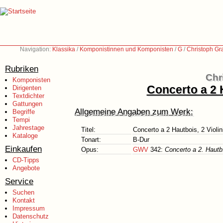
Navigation:
Klassika
/
Komponistinnen und Komponisten
/
G
/
Christoph Gr
Rubriken
Chr
Komponisten
Concerto a 2 H
Dirigenten
Textdichter
Gattungen
Allgemeine Angaben zum Werk:
Begriffe
Tempi
Jahrestage
Titel:
Concerto a 2 Hautbois, 2 Violin
Kataloge
Tonart:
B-Dur
Einkaufen
Opus:
GWV
342:
Concerto a 2. Hautb
CD-Tipps
Angebote
Service
Suchen
Kontakt
Impressum
Datenschutz