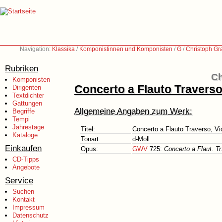
Navigation:
Klassika
/
Komponistinnen und Komponisten
/
G
/
Christoph Gr
Rubriken
Ch
Komponisten
Concerto a Flauto Traverso,
Dirigenten
Textdichter
Gattungen
Allgemeine Angaben zum Werk:
Begriffe
Tempi
Jahrestage
Titel:
Concerto a Flauto Traverso, Vio
Kataloge
Tonart:
d-Moll
Einkaufen
Opus:
GWV
725:
Concerto a Flaut. Tr
CD-Tipps
Angebote
Service
Suchen
Kontakt
Impressum
Datenschutz