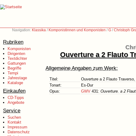
Navigation:
Klassika
/
Komponistinnen und Komponisten
/
G
/
Christoph Gr
Rubriken
Chr
Komponisten
Ouverture a 2 Flauto Tr
Dirigenten
Textdichter
Gattungen
Allgemeine Angaben zum Werk:
Begriffe
Tempi
Jahrestage
Titel:
Ouverture a 2 Flauto Traverso, 
Kataloge
Tonart:
Es-Dur
Einkaufen
Opus:
GWV
431:
Ouverture. a 2 Flaut
CD-Tipps
Angebote
Service
Suchen
Kontakt
Impressum
Datenschutz