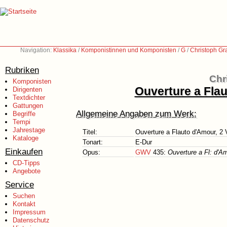
Navigation:
Klassika
/
Komponistinnen und Komponisten
/
G
/
Christoph Gr
Rubriken
Chr
Komponisten
Ouverture a Flau
Dirigenten
Textdichter
Gattungen
Allgemeine Angaben zum Werk:
Begriffe
Tempi
Jahrestage
Titel:
Ouverture a Flauto d'Amour, 2 V
Kataloge
Tonart:
E-Dur
Einkaufen
Opus:
GWV
435:
Ouverture a Fl: d'Am
CD-Tipps
Angebote
Service
Suchen
Kontakt
Impressum
Datenschutz