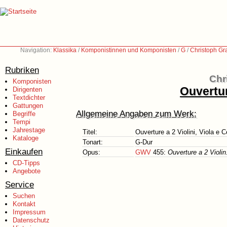
Navigation:
Klassika
/
Komponistinnen und Komponisten
/
G
/
Christoph Gr
Rubriken
Chr
Komponisten
Ouvertur
Dirigenten
Textdichter
Gattungen
Allgemeine Angaben zum Werk:
Begriffe
Tempi
Jahrestage
Titel:
Ouverture a 2 Violini, Viola e 
Kataloge
Tonart:
G-Dur
Einkaufen
Opus:
GWV
455:
Ouverture a 2 Violi
CD-Tipps
Angebote
Service
Suchen
Kontakt
Impressum
Datenschutz