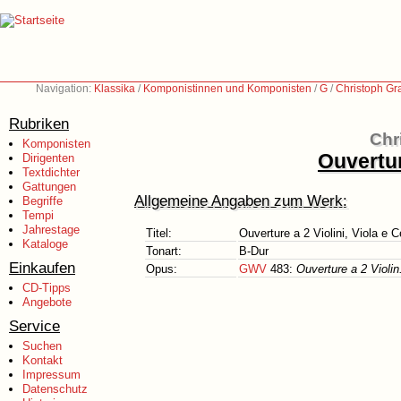
Navigation:
Klassika
/
Komponistinnen und Komponisten
/
G
/
Christoph Gr
Rubriken
Chr
Komponisten
Ouvertur
Dirigenten
Textdichter
Gattungen
Allgemeine Angaben zum Werk:
Begriffe
Tempi
Jahrestage
Titel:
Ouverture a 2 Violini, Viola e 
Kataloge
Tonart:
B-Dur
Einkaufen
Opus:
GWV
483:
Ouverture a 2 Violin
CD-Tipps
Angebote
Service
Suchen
Kontakt
Impressum
Datenschutz