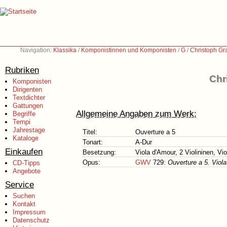
Navigation:
Klassika
/
Komponistinnen und Komponisten
/
G
/
Christoph Gr
Rubriken
Chr
Komponisten
Dirigenten
Textdichter
Gattungen
Allgemeine Angaben zum Werk:
Begriffe
Tempi
Jahrestage
Titel:
Ouverture a 5
Kataloge
Tonart:
A-Dur
Einkaufen
Besetzung:
Viola d'Amour, 2 Violininen, V
Opus:
GWV
729:
Ouverture a 5. Viola
CD-Tipps
Angebote
Service
Suchen
Kontakt
Impressum
Datenschutz