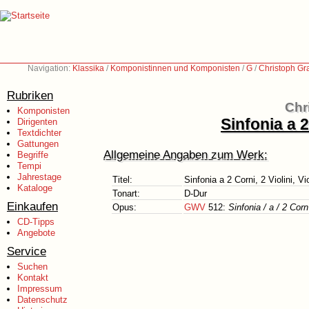
Navigation:
Klassika
/
Komponistinnen und Komponisten
/
G
/
Christoph Gr
Rubriken
Chr
Komponisten
Sinfonia a 2
Dirigenten
Textdichter
Gattungen
Allgemeine Angaben zum Werk:
Begriffe
Tempi
Jahrestage
Titel:
Sinfonia a 2 Corni, 2 Violini, V
Kataloge
Tonart:
D-Dur
Einkaufen
Opus:
GWV
512:
Sinfonia / a / 2 Corn
CD-Tipps
Angebote
Service
Suchen
Kontakt
Impressum
Datenschutz