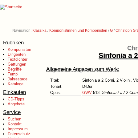
Navigation:
Klassika
/
Komponistinnen und Komponisten
/
G
/
Christoph Gr
Rubriken
Chr
Komponisten
Sinfonia a 2
Dirigenten
Textdichter
Gattungen
Allgemeine Angaben zum Werk:
Begriffe
Tempi
Jahrestage
Titel:
Sinfonia a 2 Corni, 2 Violini, V
Kataloge
Tonart:
D-Dur
Einkaufen
Opus:
GWV
513:
Sinfonia / a / 2 Corn
CD-Tipps
Angebote
Service
Suchen
Kontakt
Impressum
Datenschutz