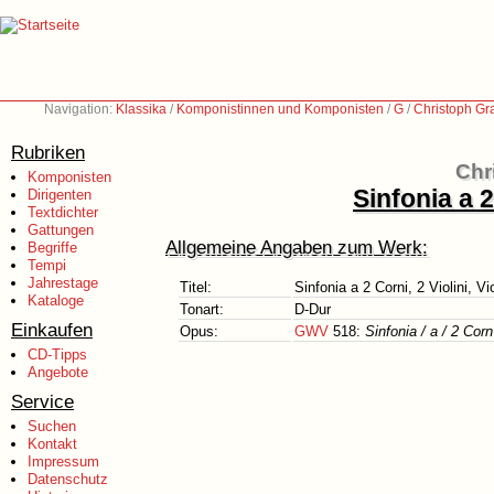
Navigation:
Klassika
/
Komponistinnen und Komponisten
/
G
/
Christoph Gr
Rubriken
Chr
Komponisten
Sinfonia a 2
Dirigenten
Textdichter
Gattungen
Allgemeine Angaben zum Werk:
Begriffe
Tempi
Jahrestage
Titel:
Sinfonia a 2 Corni, 2 Violini, V
Kataloge
Tonart:
D-Dur
Einkaufen
Opus:
GWV
518:
Sinfonia / a / 2 Corn
CD-Tipps
Angebote
Service
Suchen
Kontakt
Impressum
Datenschutz