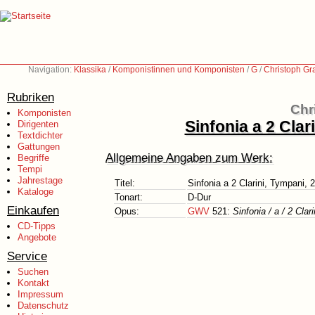
Navigation:
Klassika
/
Komponistinnen und Komponisten
/
G
/
Christoph Gr
Rubriken
Chr
Komponisten
Sinfonia a 2 Clar
Dirigenten
Textdichter
Gattungen
Allgemeine Angaben zum Werk:
Begriffe
Tempi
Jahrestage
Titel:
Sinfonia a 2 Clarini, Tympani, 
Kataloge
Tonart:
D-Dur
Einkaufen
Opus:
GWV
521:
Sinfonia / a / 2 Clar
CD-Tipps
Angebote
Service
Suchen
Kontakt
Impressum
Datenschutz