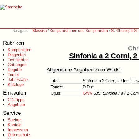
Navigation:
Klassika
/
Komponistinnen und Komponisten
/
G
/
Christoph Gr
Rubriken
Chr
Komponisten
Sinfonia a 2 Corni, 2
Dirigenten
Textdichter
Gattungen
Allgemeine Angaben zum Werk:
Begriffe
Tempi
Jahrestage
Titel:
Sinfonia a 2 Corni, 2 Flauti Tra
Kataloge
Tonart:
D-Dur
Einkaufen
Opus:
GWV
535:
Sinfonia / a / 2 Corn 
CD-Tipps
Angebote
Service
Suchen
Kontakt
Impressum
Datenschutz