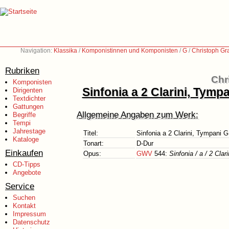
Navigation:
Klassika
/
Komponistinnen und Komponisten
/
G
/
Christoph Gr
Rubriken
Chr
Komponisten
Sinfonia a 2 Clarini, Tympan
Dirigenten
Textdichter
Gattungen
Allgemeine Angaben zum Werk:
Begriffe
Tempi
Jahrestage
Titel:
Sinfonia a 2 Clarini, Tympani G.
Kataloge
Tonart:
D-Dur
Einkaufen
Opus:
GWV
544:
Sinfonia / a / 2 Clari
CD-Tipps
Angebote
Service
Suchen
Kontakt
Impressum
Datenschutz