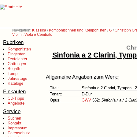
Navigation:
Klassika
/
Komponistinnen und Komponisten
/
G
/
Christoph Gr
Violini, Viola e Cembalo
Rubriken
Chr
Komponisten
Sinfonia a 2 Clarini, Tympa
Dirigenten
Textdichter
Gattungen
Begriffe
Tempi
Allgemeine Angaben zum Werk:
Jahrestage
Kataloge
Titel:
Sinfonia a 2 Clarini, Tympani, 2
Einkaufen
Tonart:
D-Dur
CD-Tipps
Opus:
GWV
552:
Sinfonia / a / 2 Clari
Angebote
Service
Suchen
Kontakt
Impressum
Datenschutz