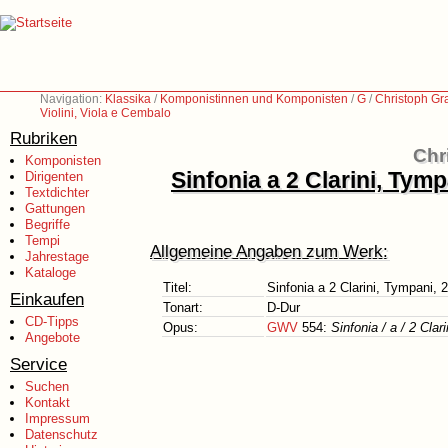
Navigation:
Klassika
/
Komponistinnen und Komponisten
/
G
/
Christoph Gr
Violini, Viola e Cembalo
Rubriken
Chr
Komponisten
Sinfonia a 2 Clarini, Tympa
Dirigenten
Textdichter
Gattungen
Begriffe
Tempi
Allgemeine Angaben zum Werk:
Jahrestage
Kataloge
Titel:
Sinfonia a 2 Clarini, Tympani, 2
Einkaufen
Tonart:
D-Dur
CD-Tipps
Opus:
GWV
554:
Sinfonia / a / 2 Clari
Angebote
Service
Suchen
Kontakt
Impressum
Datenschutz