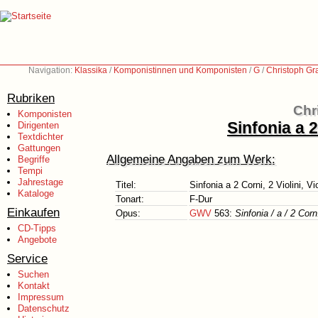
Navigation:
Klassika
/
Komponistinnen und Komponisten
/
G
/
Christoph Gr
Rubriken
Chr
Komponisten
Sinfonia a 2
Dirigenten
Textdichter
Gattungen
Allgemeine Angaben zum Werk:
Begriffe
Tempi
Jahrestage
Titel:
Sinfonia a 2 Corni, 2 Violini, V
Kataloge
Tonart:
F-Dur
Einkaufen
Opus:
GWV
563:
Sinfonia / a / 2 Corn
CD-Tipps
Angebote
Service
Suchen
Kontakt
Impressum
Datenschutz