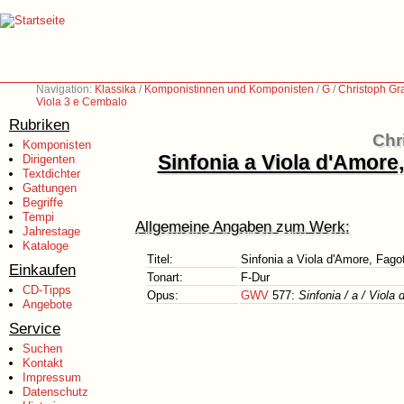
Navigation:
Klassika
/
Komponistinnen und Komponisten
/
G
/
Christoph Gr
Viola 3 e Cembalo
Rubriken
Chr
Komponisten
Sinfonia a Viola d'Amore, 
Dirigenten
Textdichter
Gattungen
Begriffe
Tempi
Allgemeine Angaben zum Werk:
Jahrestage
Kataloge
Titel:
Sinfonia a Viola d'Amore, Fagot
Einkaufen
Tonart:
F-Dur
CD-Tipps
Opus:
GWV
577:
Sinfonia / a / Viola 
Angebote
Service
Suchen
Kontakt
Impressum
Datenschutz