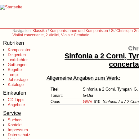
Navigation:
Klassika
/
Komponistinnen und Komponisten
/
G
/
Christoph Gr
Violini concertante, 2 Violini, Viola e Cembalo
Rubriken
Chr
Komponisten
Sinfonia a 2 Corni, Tym
Dirigenten
Textdichter
concertan
Gattungen
Begriffe
Tempi
Allgemeine Angaben zum Werk:
Jahrestage
Kataloge
Titel:
Sinfonia a 2 Corni, Tympani G. A
Einkaufen
Tonart:
G-Dur
CD-Tipps
Opus:
GWV
610:
Sinfonia / a / 2 Corn:
Angebote
Service
Suchen
Kontakt
Impressum
Datenschutz