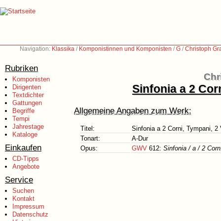
Navigation:
Klassika
/
Komponistinnen und Komponisten
/
G
/
Christoph Gr
Rubriken
Chr
Komponisten
Sinfonia a 2 Cor
Dirigenten
Textdichter
Gattungen
Allgemeine Angaben zum Werk:
Begriffe
Tempi
Jahrestage
Titel:
Sinfonia a 2 Corni, Tympani, 2 
Kataloge
Tonart:
A-Dur
Einkaufen
Opus:
GWV
612:
Sinfonia / a / 2 Corn
CD-Tipps
Angebote
Service
Suchen
Kontakt
Impressum
Datenschutz