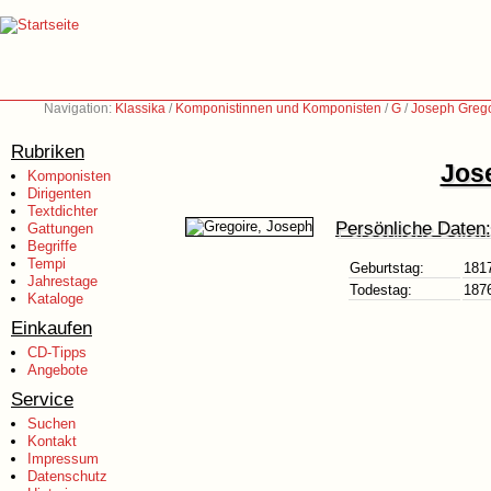
Navigation:
Klassika
/
Komponistinnen und Komponisten
/
G
/
Joseph Grego
Rubriken
Jos
Komponisten
Dirigenten
Textdichter
Persönliche Daten:
Gattungen
Begriffe
Tempi
Geburtstag:
181
Jahrestage
Todestag:
187
Kataloge
Einkaufen
CD-Tipps
Angebote
Service
Suchen
Kontakt
Impressum
Datenschutz