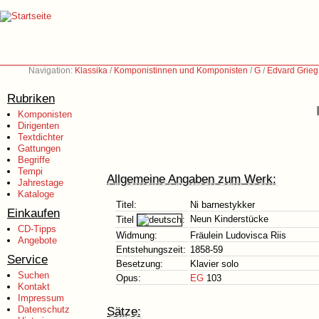
Navigation:
Klassika
/
Komponistinnen und Komponisten
/
G
/
Edvard Grieg
Rubriken
Komponisten
Dirigenten
Textdichter
Gattungen
Begriffe
Tempi
Allgemeine Angaben zum Werk:
Jahrestage
Kataloge
Titel:
Ni barnestykker
Einkaufen
Neun Kinderstücke
Titel
:
CD-Tipps
Widmung:
Fräulein Ludovisca Riis
Angebote
Entstehungszeit:
1858-59
Service
Besetzung:
Klavier solo
Suchen
Opus:
EG
103
Kontakt
Impressum
Datenschutz
Sätze: